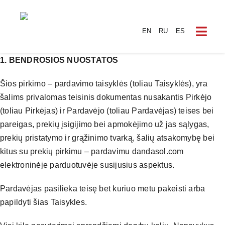
Skip
to
EN
RU
ES
content
Togg
Navig
1. BENDROSIOS NUOSTATOS
ŠILDY
Šios pirkimo – pardavimo taisyklės (toliau Taisyklės), yra
šalims privalomas teisinis dokumentas nusakantis Pirkėjo
VĖDIN
(toliau Pirkėjas) ir Pardavėjo (toliau Pardavėjas) teises bei
pareigas, prekių įsigijimo bei apmokėjimo už jas sąlygas,
ORO 
prekių pristatymo ir grąžinimo tvarką, šalių atsakomybę bei
kitus su prekių pirkimu – pardavimu dandasol.com
SAULĖ
elektroninėje parduotuvėje susijusius aspektus.
Pardavėjas pasilieka teisę bet kuriuo metu pakeisti arba
ES PR
papildyti šias Taisykles.