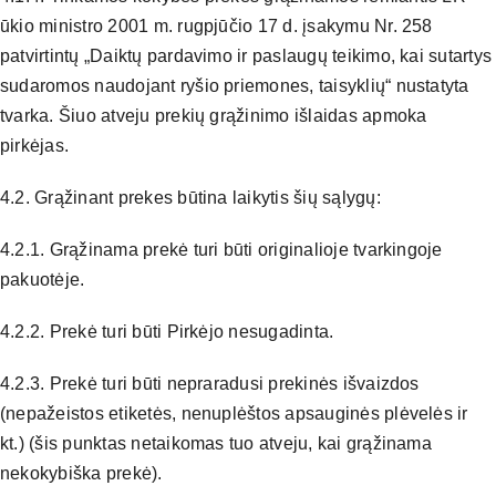
ūkio ministro 2001 m. rugpjūčio 17 d. įsakymu Nr. 258
patvirtintų „Daiktų pardavimo ir paslaugų teikimo, kai sutartys
sudaromos naudojant ryšio priemones, taisyklių“ nustatyta
tvarka. Šiuo atveju prekių grąžinimo išlaidas apmoka
pirkėjas.
4.2. Grąžinant prekes būtina laikytis šių sąlygų:
4.2.1. Grąžinama prekė turi būti originalioje tvarkingoje
pakuotėje.
4.2.2. Prekė turi būti Pirkėjo nesugadinta.
4.2.3. Prekė turi būti nepraradusi prekinės išvaizdos
(nepažeistos etiketės, nenuplėštos apsauginės plėvelės ir
kt.) (šis punktas netaikomas tuo atveju, kai grąžinama
nekokybiška prekė).