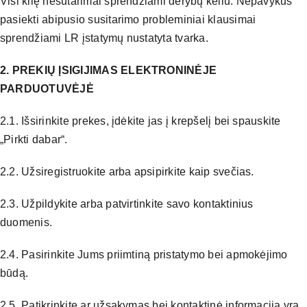
Visi kilę nesutarimai sprendžiami derybų keliu. Nepavykus
KARJ
pasiekti abipusio susitarimo probleminiai klausimai
sprendžiami LR įstatymų nustatyta tvarka.
2. PREKIŲ ĮSIGIJIMAS ELEKTRONINĖJE
PARDUOTUVĖJĖ
2.1. Išsirinkite prekes, įdėkite jas į krepšelį bei spauskite
„Pirkti dabar“.
2.2. Užsiregistruokite arba apsipirkite kaip svečias.
2.3. Užpildykite arba patvirtinkite savo kontaktinius
duomenis.
2.4. Pasirinkite Jums priimtiną pristatymo bei apmokėjimo
būdą.
2.5. Patikrinkite ar užsakymas bei kontaktinė informacija yra