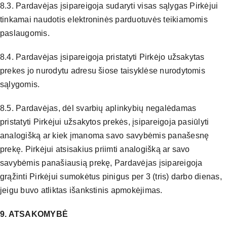
8.3. Pardavėjas įsipareigoja sudaryti visas sąlygas Pirkėjui
tinkamai naudotis elektroninės parduotuvės teikiamomis
paslaugomis.
8.4. Pardavėjas įsipareigoja pristatyti Pirkėjo užsakytas
prekes jo nurodytu adresu šiose taisyklėse nurodytomis
sąlygomis.
8.5. Pardavėjas, dėl svarbių aplinkybių negalėdamas
pristatyti Pirkėjui užsakytos prekės, įsipareigoja pasiūlyti
analogišką ar kiek įmanoma savo savybėmis panašesnę
prekę. Pirkėjui atsisakius priimti analogišką ar savo
savybėmis panašiausią prekę, Pardavėjas įsipareigoja
grąžinti Pirkėjui sumokėtus pinigus per 3 (tris) darbo dienas,
jeigu buvo atliktas išankstinis apmokėjimas.
9. ATSAKOMYBĖ