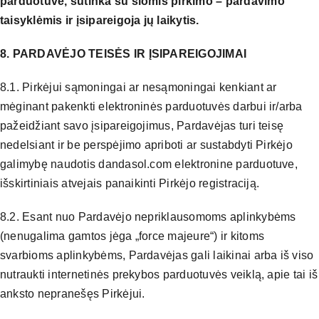
parduotuve, sutinka su šiomis pirkimo – pardavimo
taisyklėmis ir įsipareigoja jų laikytis.
8. PARDAVĖJO TEISĖS IR ĮSIPAREIGOJIMAI
8.1. Pirkėjui sąmoningai ar nesąmoningai kenkiant ar
mėginant pakenkti elektroninės parduotuvės darbui ir/arba
pažeidžiant savo įsipareigojimus, Pardavėjas turi teisę
nedelsiant ir be perspėjimo apriboti ar sustabdyti Pirkėjo
galimybę naudotis dandasol.com elektronine parduotuve,
išskirtiniais atvejais panaikinti Pirkėjo registraciją.
8.2. Esant nuo Pardavėjo nepriklausomoms aplinkybėms
(nenugalima gamtos jėga „force majeure“) ir kitoms
svarbioms aplinkybėms, Pardavėjas gali laikinai arba iš viso
nutraukti internetinės prekybos parduotuvės veiklą, apie tai iš
anksto nepranešęs Pirkėjui.