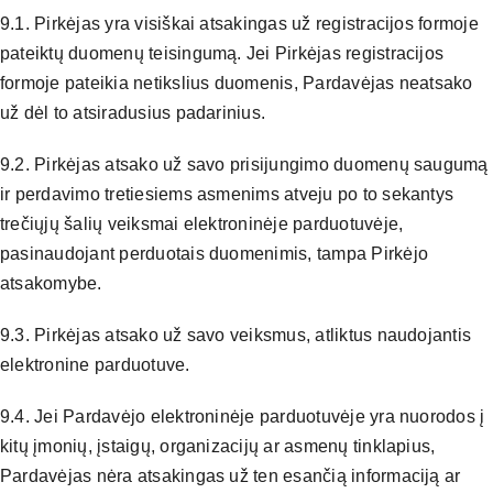
9.1. Pirkėjas yra visiškai atsakingas už registracijos formoje
pateiktų duomenų teisingumą. Jei Pirkėjas registracijos
formoje pateikia netikslius duomenis, Pardavėjas neatsako
už dėl to atsiradusius padarinius.
9.2. Pirkėjas atsako už savo prisijungimo duomenų saugumą
ir perdavimo tretiesiems asmenims atveju po to sekantys
trečiųjų šalių veiksmai elektroninėje parduotuvėje,
pasinaudojant perduotais duomenimis, tampa Pirkėjo
atsakomybe.
9.3. Pirkėjas atsako už savo veiksmus, atliktus naudojantis
elektronine parduotuve.
9.4. Jei Pardavėjo elektroninėje parduotuvėje yra nuorodos į
kitų įmonių, įstaigų, organizacijų ar asmenų tinklapius,
Pardavėjas nėra atsakingas už ten esančią informaciją ar