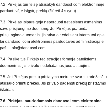
7.2. Pirkėjas turi teisę atsisakyti dandasol.com elektroninėje
parduotuvėje įsigytų prekių (žiūrėti 4 skyrių).
7.3. Pirkėjas įsipareigoja neperduoti tretiesiems asmenims
savo prisijungimo duomenų. Jei Pirkėjas praranda
prisijungimo duomenis, jis privalo nedelsiant informuoti apie
tai dandasol.com elektroninės parduotuvės administraciją el.
paštu info@dandasol.com.
7.4. Pasikeitus Pirkėjo registracijos formoje pateiktiems
duomenims, jis privalo nedelsdamas juos atnaujinti.
7.5. Jei Pirkėjas prekių pristatymo metu be svarbių priežasčių
atsisako priimti prekes, Jis privalo padengti prekių pristatymo
išlaidas.
7.6. Pirkėjas, naudodamasis dandasol.com elektronine