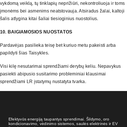
vykdomą veiklą, tų tinklapių neprižiūri, nekontroliuoja ir toms
įmonėms bei asmenims neatstovauja. Atsiradus žalai, kaltoji
šalis atlygina kitai šaliai tiesioginius nuostolius.
10. BAIGIAMOSIOS NUOSTATOS
Pardavėjas pasilieka teisę bet kuriuo metu pakeisti arba
papildyti šias Taisykles.
Visi kilę nesutarimai sprendžiami derybų keliu. Nepavykus
pasiekti abipusio susitarimo probleminiai klausimai
sprendžiami LR įstatymų nustatyta tvarka.
Efektyvūs energiją taupantys sprendimai. Šildymo, oro
kondicionavimo, vėdinimo sistemos, saulės elektrinės ir EV