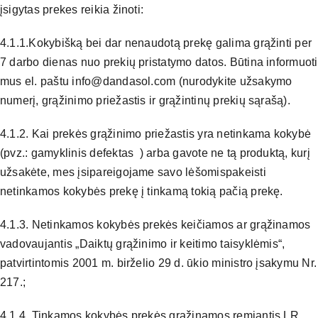
įsigytas prekes reikia žinoti:
4.1.1.Kokybišką bei dar nenaudotą prekę galima grąžinti per
7 darbo dienas nuo prekių pristatymo datos. Būtina informuoti
mus el. paštu info@dandasol.com (nurodykite užsakymo
numerį, grąžinimo priežastis ir grąžintinų prekių sąrašą).
4.1.2. Kai prekės grąžinimo priežastis yra netinkama kokybė
(pvz.: gamyklinis defektas ) arba gavote ne tą produktą, kurį
užsakėte, mes įsipareigojame savo lėšomispakeisti
netinkamos kokybės prekę į tinkamą tokią pačią prekę.
4.1.3. Netinkamos kokybės prekės keičiamos ar grąžinamos
vadovaujantis „Daiktų grąžinimo ir keitimo taisyklėmis“,
patvirtintomis 2001 m. birželio 29 d. ūkio ministro įsakymu Nr.
217.;
4.1.4. Tinkamos kokybės prekės grąžinamos remiantis LR